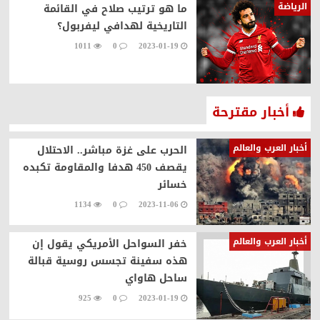
الرياضة
ما هو ترتيب صلاح في القائمة
التاريخية لهدافي ليفربول؟
1011
0
2023-01-19
أخبار مقترحة
أخبار العرب والعالم
الحرب على غزة مباشر.. الاحتلال
يقصف 450 هدفا والمقاومة تكبده
خسائر
1134
0
2023-11-06
أخبار العرب والعالم
خفر السواحل الأمريكي يقول إن
هذه سفينة تجسس روسية قبالة
ساحل هاواي
925
0
2023-01-19