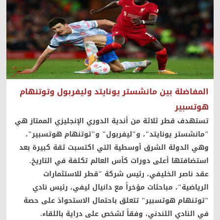
المفاضلة بين مانشستر يونايتد وليفربول وتوتنهام
هوتسبير
تستهدف قطر ثلاثة من أندية الدوري الإنجليزي الممتاز هي
"مانشستر يونايتد"، و"ليفربول" و"توتنهام هوتسبير"،
وهي الدولة الشرق أوسطية التي اكتسبت ثقة كبيرة بعد
استضافتها أعلى دورات كأس العالم تكلفة في التاريخ.
عقد ناصر الخليفي، رئيس شركة "قطر للاستثمارات
الرياضية"، مباحثات مؤخراً مع دانيال ليفي، رئيس نادي
"توتنهام هوتسبير" تتعلق باحتمال الاستحواذ على حصة
في النادي اللندني، وفقاً لشخص على دراية باللقاء.