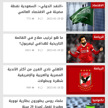
الاقتصاد
«النقد الدولي»: السعودية نقطة
مضيئة في الاقتصاد العالمي
775
0
2023-01-19
الرياضة
ما هو ترتيب صلاح في القائمة
التاريخية لهدافي ليفربول؟
1011
0
2023-01-19
الرياضة
الأهلي نادي القرن من أكثر الأندية
المصرية والعربية والإفريقية
شهرة وبطولات
949
0
2023-01-18
تكنولجيا
علماء روس يطورون بطارية نووية
صغيرة تعمل لمدة 20 سنة