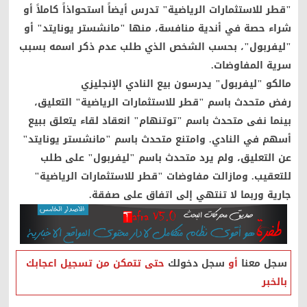
"قطر للاستثمارات الرياضية" تدرس أيضاً استحواذاً كاملاً أو
شراء حصة في أندية منافسة، منها "مانشستر يونايتد" أو
"ليفربول"، بحسب الشخص الذي طلب عدم ذكر اسمه بسبب
سرية المفاوضات.
مالكو "ليفربول" يدرسون بيع النادي الإنجليزي
رفض متحدث باسم "قطر للاستثمارات الرياضية" التعليق،
بينما نفى متحدث باسم "توتنهام" انعقاد لقاء يتعلق ببيع
أسهم في النادي. وامتنع متحدث باسم "مانشستر يونايتد"
عن التعليق، ولم يرد متحدث باسم "ليفربول" على طلب
للتعقيب. ومازالت مفاوضات "قطر للاستثمارات الرياضية"
جارية وربما لا تنتهي إلى اتفاق على صفقة.
سجل معنا
أو
سجل دخولك
حتى تتمكن من تسجيل اعجابك
بالخبر