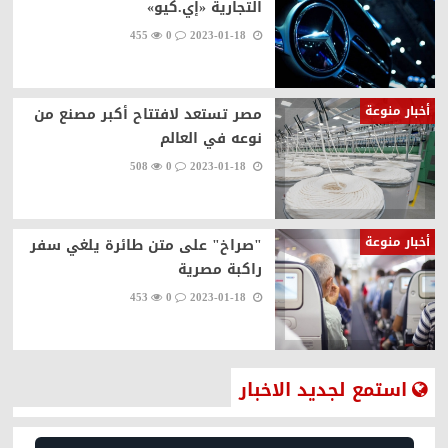
التجارية «إي.كيو»
455
0
2023-01-18
أخبار منوعة
مصر تستعد لافتتاح أكبر مصنع من
نوعه في العالم
508
0
2023-01-18
أخبار منوعة
"صراخ" على متن طائرة يلغي سفر
راكبة مصرية
453
0
2023-01-18
استمع لجديد الاخبار