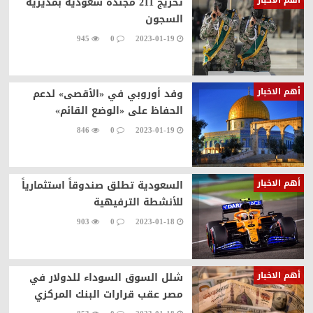
تخريج 211 مجندة سعودية بمديرية
السجون
945
0
2023-01-19
أهم الاخبار
وفد أوروبي في «الأقصى» لدعم
الحفاظ على «الوضع القائم»
846
0
2023-01-19
أهم الاخبار
السعودية تطلق صندوقاً استثمارياً
للأنشطة الترفيهية
903
0
2023-01-18
أهم الاخبار
شلل السوق السوداء للدولار في
مصر عقب قرارات البنك المركزي