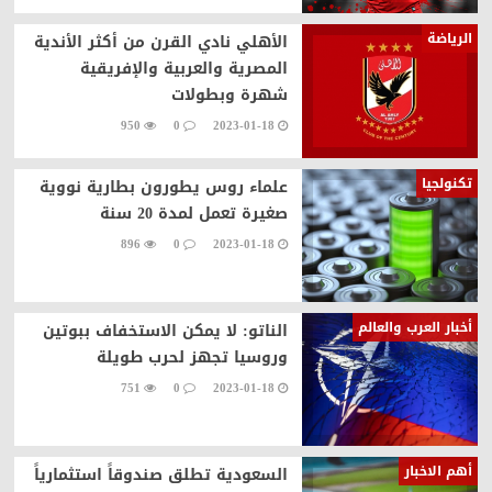
الرياضة
الأهلي نادي القرن من أكثر الأندية
المصرية والعربية والإفريقية
شهرة وبطولات
950
0
2023-01-18
تكنولجيا
علماء روس يطورون بطارية نووية
صغيرة تعمل لمدة 20 سنة
896
0
2023-01-18
أخبار العرب والعالم
الناتو: لا يمكن الاستخفاف ببوتين
وروسيا تجهز لحرب طويلة
751
0
2023-01-18
أهم الاخبار
السعودية تطلق صندوقاً استثمارياً