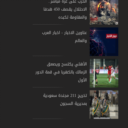
الحرب على غزة مباشر..
الاحتلال يقصف 450 هدفا
والمقاومة تكبده
عناوين الاخبار - اخبار العرب
والعالم
الأهلي يكتسح ويصعق
الزمالك بالكهربا في قمة الدور
الأول
تخريج 211 مجندة سعودية
بمديرية السجون