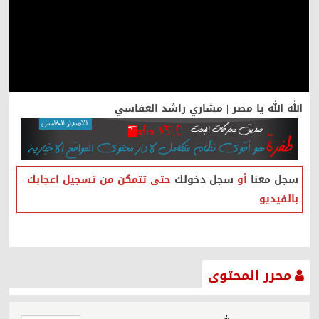
الله الله يا مصر | مشاري راشد العفاسي
سجل معنا
أو
سجل دخولك
حتى تتمكن من تسجيل اعجابك
بالفيديو
محرر المحتوى