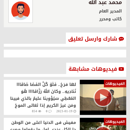
محمد عبد الله
المدير العام
كاتب ومحرر
شارك وارسل تعليق
فيديوهات مشابهة
الفيديوهات
لها فرَجُ.. فَلَوْ كُلُّ الفَضَا ضَاقَااا
نُنَادِيهِ.. وكانَ اللهُ رَزَّاقَاااا هُوَ
المُعْطِي سَيُؤْوِينَا عليمٌ بالذي فيينا
ومَن غيرُ الكريمِ إذا تَعَالى الموجُ
854
0
2023-01-19
يُنْجِينَا فَخَلِّ اليأْسَ والهمَّ فنورُ
الفيديوهات
مفيش فى الدنيا اغلى من الوطن
دا الكل عندى اول ما يقولوا مصرى