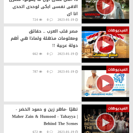
الاقى نفسى ابكى لوحدى اتحدى
انا اى
724
0
2023-01-19
الفيديوهات
مصر قلب العرب .. حقائق
ومعلومات مذهلة ولماذا هي أهم
دولة عربية !!
662
0
2023-01-19
الفيديوهات
787
0
2023-01-19
الفيديوهات
تهيّا -ماهر زين و حمود الخضر -
Maher Zain & Humood - Tahayya |
Behind The Scenes
672
0
2023-01-19