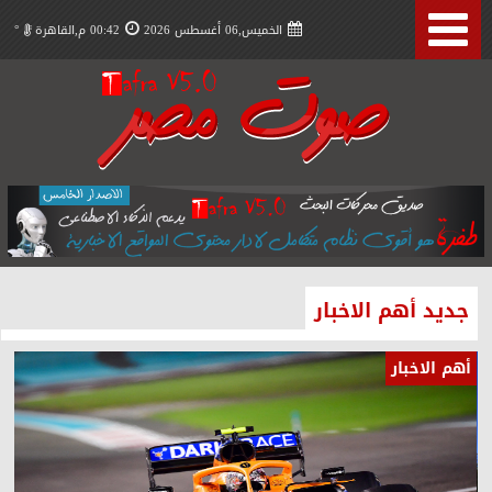
الخميس,06 أغسطس 2026
00:42 م,القاهرة
°
جديد أهم الاخبار
أهم الاخبار
أه