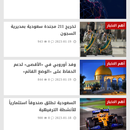
أهم الاخبار
تخريج 211 مجندة سعودية بمديرية
السجون
943
0
2023-01-19
أهم الاخبار
وفد أوروبي في «الأقصى» لدعم
الحفاظ على «الوضع القائم»
844
0
2023-01-19
أهم الاخبار
السعودية تطلق صندوقاً استثمارياً
للأنشطة الترفيهية
900
0
2023-01-18