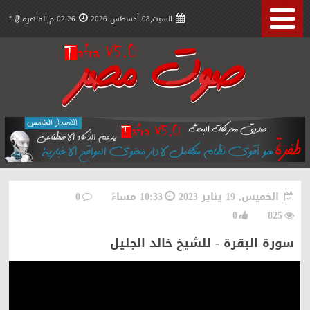
السبت,08 أغسطس 2026
02:26 م,القاهرة
°
الخميس, 19 يناير 2023
10:33 مساءً
0
0
825
سورة البقرة - للشيخ خالد الجليل