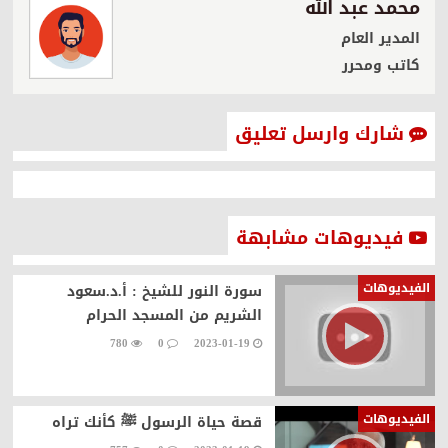
محمد عبد الله
المدير العام
كاتب ومحرر
شارك وارسل تعليق
فيديوهات مشابهة
الفيديوهات
سورة النور للشيخ : أ.د.سعود
الشريم من المسجد الحرام
780
0
2023-01-19
الفيديوهات
قصة حياة الرسول ﷺ ‏كأنك تراه