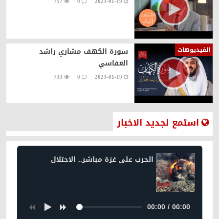
757
0
2023-01-19
الفيديوهات
سورة الكهف مشاري راشد
العفاسي
733
0
2023-01-19
استمع لجديد الاخبار
الحرب على غزة مباشر.. الاحتلال
00:00
/
00:00