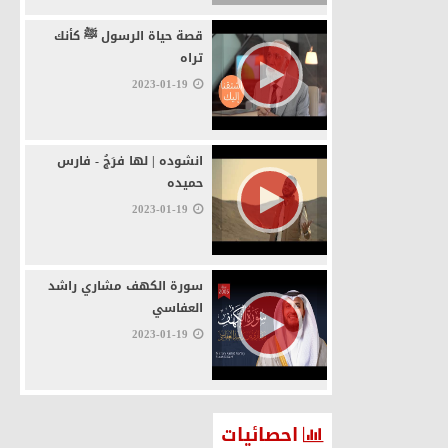
قصة حياة الرسول ﷺ ‏كأنك
تراه
2023-01-19
انشوده | لها فرَجُ - فارس
حميده
2023-01-19
سورة الكهف مشاري راشد
العفاسي
2023-01-19
احصائيات