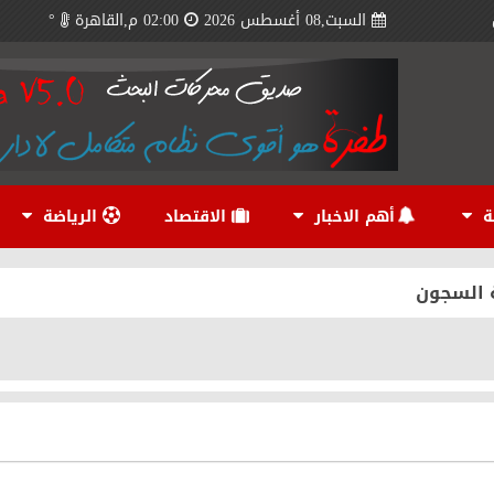
السبت,08 أغسطس 2026
02:00 م,القاهرة
°
رائح من الكيوي
اومة تكبده
لم
ة
أهم الاخبار
الاقتصاد
الرياضة
لكهربا في قمة الدور الأول
 هذه سفينة تجسس روسية قبالة
لحفاظ على «الوضع القائم»
م