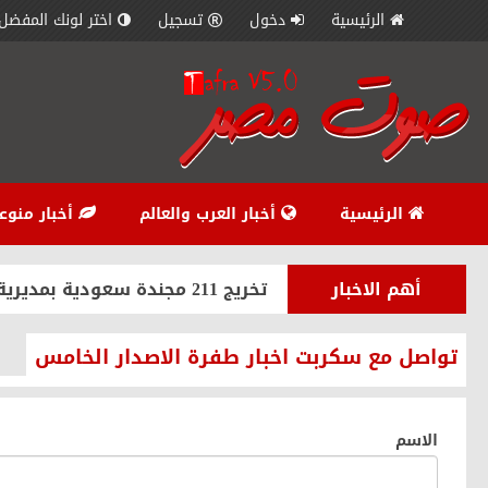
الرئيسية
دخول
تسجيل
اختر لونك المفضل
أخبار منوعة
سموذي الكيوي وقدميه مزيناً بش
أخبار العرب والعالم
الحرب على غزة مباشر.. الاحتلال يقصف 450 هدفا والمق
أهم الاخبار
عناوين الاخبار - اخبار العرب والعا
الرئيسية
أخبار العرب والعالم
أخبار منوع
الرياضة
الأهلي يكتسح ويصعق الزمالك با
أهم الاخبار
تخريج 211 مجندة سعودية بمديرية السجون
أخبار العرب والعالم
خفر السواحل الأمريكي يقول إن
تواصل مع سكربت اخبار طفرة الاصدار الخامس
أهم الاخبار
وفد أوروبي في «الأقصى» لدعم ا
أخبار منوعة
عصير الكرفس والبقدونس للرجي
الاسم
أخبار منوعة
عصير الليمون بالفراولة