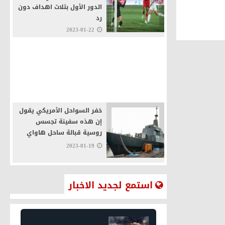
الدور الأول بثلاث اهداف دون
رد
2023-01-22
تخريج 211 مجندة سعودية
بمديرية السجون
2023-01-19
خفر السواحل الأمريكي يقول
إن هذه سفينة تجسس
روسية قبالة ساحل هاواي
2023-01-19
استمع لجديد الاخبار