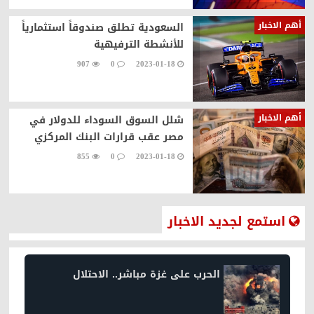
أهم الاخبار
السعودية تطلق صندوقاً استثمارياً
للأنشطة الترفيهية
907
0
2023-01-18
أهم الاخبار
شلل السوق السوداء للدولار في
مصر عقب قرارات البنك المركزي
855
0
2023-01-18
استمع لجديد الاخبار
الحرب على غزة مباشر.. الاحتلال