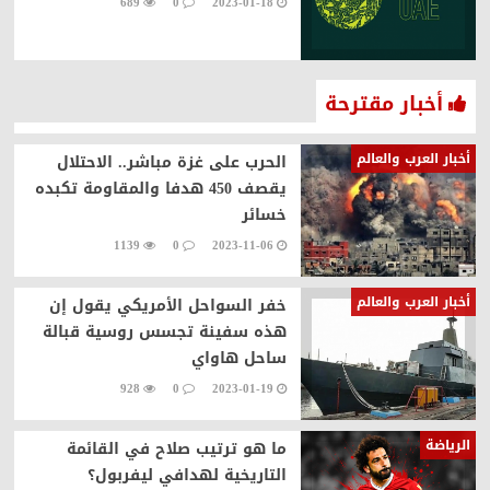
689
0
2023-01-18
أخبار مقترحة
أخبار العرب والعالم
الحرب على غزة مباشر.. الاحتلال
يقصف 450 هدفا والمقاومة تكبده
خسائر
1139
0
2023-11-06
أخبار العرب والعالم
خفر السواحل الأمريكي يقول إن
هذه سفينة تجسس روسية قبالة
ساحل هاواي
928
0
2023-01-19
الرياضة
ما هو ترتيب صلاح في القائمة
التاريخية لهدافي ليفربول؟