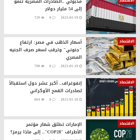
الاقتصاد
مدبولي ..الصادرات المصرية تنمو
إلى 54 مليار دولار
729
0
2023-01-19
الاقتصاد
أسعار الذهب في مصر: ارتفاع
"جنوني" وترقب لسعر صرف الجنيه
المصري
790
0
2023-01-19
الاقتصاد
إنفوغراف.. أكبر عشر دول استقبالاً
لصادرات القمح الأوكراني
664
0
2023-01-18
الاقتصاد
الإمارات تطلق شعار مؤتمر
الأطراف "COP28".. إلى ماذا يرمز؟