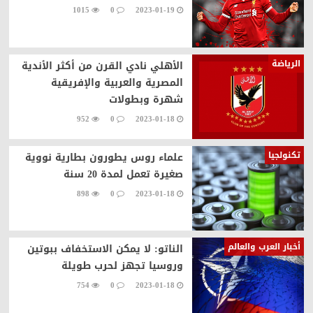
1015
0
2023-01-19
الرياضة
الأهلي نادي القرن من أكثر الأندية
المصرية والعربية والإفريقية
شهرة وبطولات
952
0
2023-01-18
تكنولجيا
علماء روس يطورون بطارية نووية
صغيرة تعمل لمدة 20 سنة
898
0
2023-01-18
أخبار العرب والعالم
الناتو: لا يمكن الاستخفاف ببوتين
وروسيا تجهز لحرب طويلة
754
0
2023-01-18