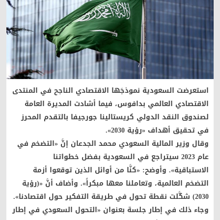
استعرضت السعودية نموذجَها الاقتصادي الناجح في المنتدى
الاقتصادي العالمي بدافوس، فيما أشادت المديرة العامة
لصندوق النقد الدولي كريستالينا جورجيفا بالتقدم المحرز
في تحقيق أهداف «رؤية 2030».
وقال وزير المالية السعودي محمد الجدعان إنَّ «التضخم في
عام 2023 سيتراجع في السعودية بفضل خطواتنا
الاستباقية». وأوضح: «كنَّا من أوائل الذين توقعوا أزمة
التضخم العالمية، وتعاملنا معها مبكراً». وأضاف أنَّ «(رؤية
2030) شكَّلت نقطة تحول في طريقة التفكير حول اقتصادنا».
وجاء ذلك في إطار جلسة بعنوان «التحول السعودي في إطار